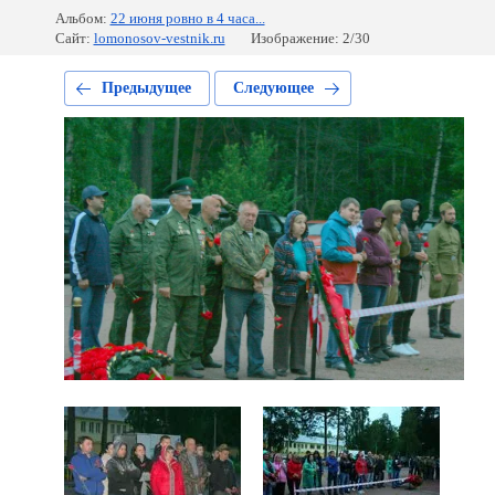
Альбом:
22 июня ровно в 4 часа...
Сайт:
lomonosov-vestnik.ru
Изображение: 2/30
Предыдущее
Следующее